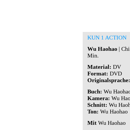
KUN 1 ACTION
Wu Haohao
| Chi
Min.
Material
:
DV
Format:
DVD
Originalsprache
Buch:
Wu Haoha
Kamera:
Wu Hao
Schnitt:
Wu Haoh
Ton:
Wu Haohao
Mit
Wu Haohao