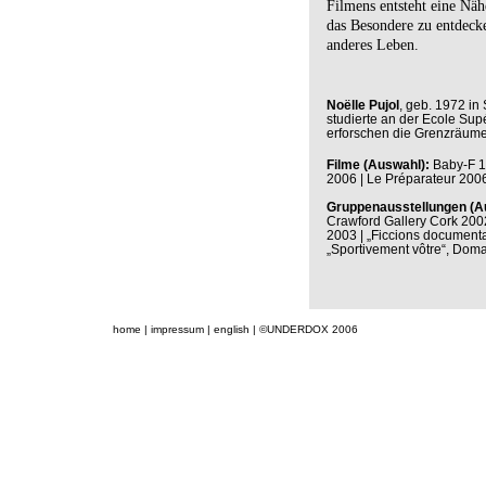
Filmens entsteht eine Näh
das Besondere zu entdecken
anderes Leben.
Noëlle Pujol
, geb. 1972 in 
studierte an der Ecole Supé
erforschen die Grenzräume
Filme (Auswahl):
Baby-F 19
2006 | Le Préparateur 200
Gruppenausstellungen (A
Crawford Gallery Cork 2002
2003 | „Ficcions documenta
„Sportivement vôtre“, Do
home
|
impressum
|
english
| ©UNDERDOX 2006