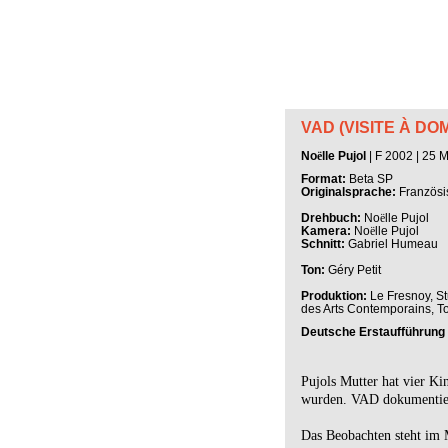
VAD (VISITE À DOM
No
ë
lle
Pujol
| F 2002 | 25 M
Format:
Beta SP
Originalsprache:
Französi
Drehbuch:
No
ë
lle
Pujol
Kamera:
No
ë
lle
Pujol
Schnitt:
Gabriel Humeau
Ton:
Géry Petit
Produktion:
Le Fresnoy, St
des Arts Contemporains, T
Deutsche Erstaufführung
Pujols Mutter hat vier Ki
wurden. VAD dokumentier
Das Beobachten steht im M